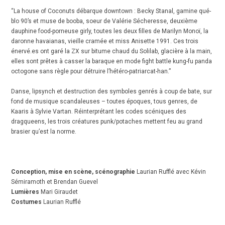
“
La house of Coconuts débarque downtown : Becky Stanal, gamine qué-
blo 90’s et muse de booba, soeur de Valérie Sécheresse, deuxième
dauphine food-porneuse girly, toutes les deux filles de Marilyn Monoï, la
daronne havaianas, vieille cramée et miss Anisette 1991. Ces trois
énervé.es ont garé la ZX sur bitume chaud du Solilab, glacière à la main,
elles sont prêtes à casser la baraque en mode fight battle kung-fu panda
octogone sans règle pour détruire l’hétéro-patriarcat-han.”
Danse, lipsynch et destruction des symboles genrés à coup de bate, sur
fond de musique scandaleuses – toutes époques, tous genres, de
Kaaris à Sylvie Vartan. Réinterprétant les codes scéniques des
dragqueens, les trois créatures punk/potaches mettent feu au grand
brasier qu’est la norme.
Conception, mise en scène, scénographie
Laurian Rufflé avec Kévin
Sémiramoth et Brendan Guevel
Lumières
Mari Giraudet
Costumes
Laurian Rufflé