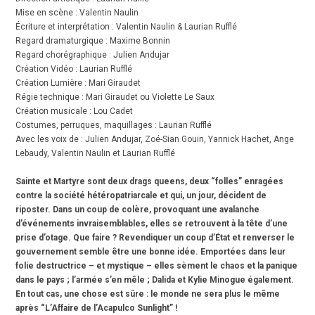
Mise en scène : Valentin Naulin
Écriture et interprétation : Valentin Naulin & Laurian Rufflé
Regard dramaturgique : Maxime Bonnin
Regard chorégraphique : Julien Andujar
Création Vidéo : Laurian Rufflé
Création Lumière : Mari Giraudet
Régie technique : Mari Giraudet ou Violette Le Saux
Création musicale : Lou Cadet
Costumes, perruques, maquillages : Laurian Rufflé
Avec les voix de : Julien Andujar, Zoé-Sian Gouin, Yannick Hachet, Ange
Lebaudy, Valentin Naulin et Laurian Rufflé
Sainte et Martyre sont deux drags queens, deux “folles” enragées
contre la société hétéropatriarcale et qui, un jour, décident de
riposter. Dans un coup de colère, provoquant une avalanche
d’événements invraisemblables, elles se retrouvent à la tête d’une
prise d’otage. Que faire ? Revendiquer un coup d’État et renverser le
gouvernement semble être une bonne idée. Emportées dans leur
folie destructrice – et mystique – elles sèment le chaos et la panique
dans le pays ; l’armée s’en mêle ; Dalida et Kylie Minogue également.
En tout cas, une chose est sûre : le monde ne sera plus le même
après “L’Affaire de l’Acapulco Sunlight” !