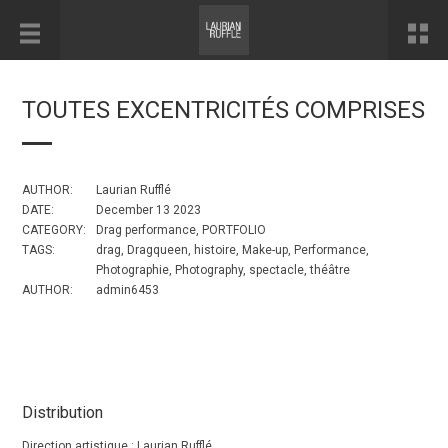
TOUTES EXCENTRICITÉS COMPRISES
AUTHOR:
Laurian Rufflé
DATE:
December 13 2023
CATEGORY:
Drag performance
,
PORTFOLIO
TAGS:
drag
,
Dragqueen
,
histoire
,
Make-up
,
Performance
,
Photographie
,
Photography
,
spectacle
,
théâtre
AUTHOR:
admin6453
Distribution
Direction artistique : Laurian Rufflé