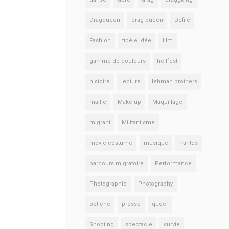
Dragqueen
drag queen
Défilé
Fashion
fidèle idée
film
gamme de couleurs
hellfest
histoire
lecture
lehman brothers
maille
Make-up
Maquillage
migrant
Militantisme
movie costume
musique
nantes
parcours migratoire
Performance
Photographie
Photography
potiche
presse
queer
Shooting
spectacle
survie