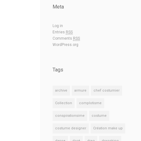
Meta
Log in
Entries
RSS
Comments
RSS
WordPress.org
Tags
archive
armure
chef costumier
Collection
complotisme
conspirationsime
costume
costume designer
Création make up
danse
doré
drag
draggking