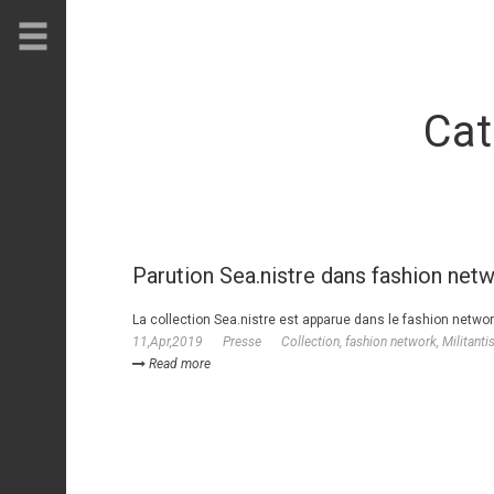
Cat
Parution Sea.nistre dans fashion net
La collection Sea.nistre est apparue dans le fashion netwo
11,Apr,2019
Presse
Collection
,
fashion network
,
Militant
Read more