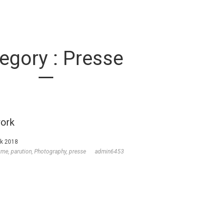
egory : Presse
work
rk 2018
isme
,
parution
,
Photography
,
presse
admin6453