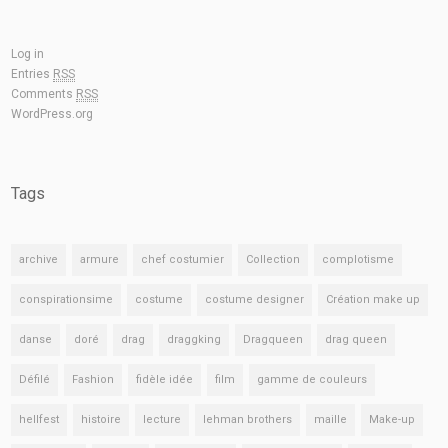
Log in
Entries
RSS
Comments
RSS
WordPress.org
Tags
archive
armure
chef costumier
Collection
complotisme
conspirationsime
costume
costume designer
Création make up
danse
doré
drag
draggking
Dragqueen
drag queen
Défilé
Fashion
fidèle idée
film
gamme de couleurs
hellfest
histoire
lecture
lehman brothers
maille
Make-up