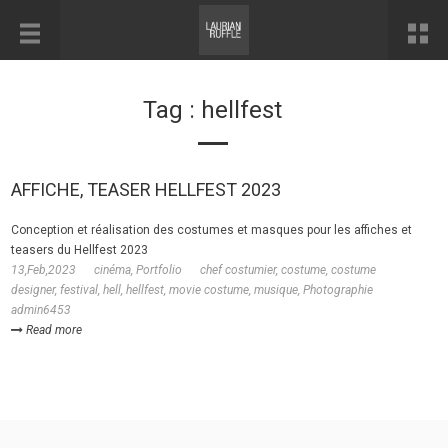
Tag : hellfest
AFFICHE, TEASER HELLFEST 2023
Conception et réalisation des costumes et masques pour les affiches et
teasers du Hellfest 2023
13,Feb,2023
cinéma
,
Portfolio
chef costumier
,
costume
,
costume
designer
,
festival
,
hell
,
hellfest
,
movie costume
,
musique
,
Photographie
admin6453
Read more