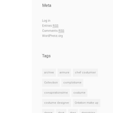
Meta
Log in
Entries
RSS
Comments
RSS
WordPress.org
Tags
archive
armure
chef costumier
Collection
complotisme
conspirationsime
costume
costume designer
Création make up
danse
doré
drag
draggking