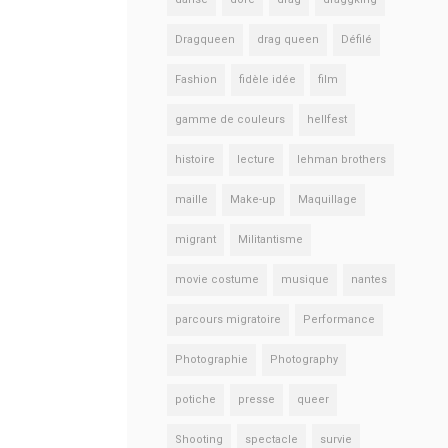
Dragqueen
drag queen
Défilé
Fashion
fidèle idée
film
gamme de couleurs
hellfest
histoire
lecture
lehman brothers
maille
Make-up
Maquillage
migrant
Militantisme
movie costume
musique
nantes
parcours migratoire
Performance
Photographie
Photography
potiche
presse
queer
Shooting
spectacle
survie