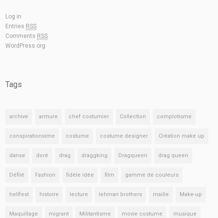
Log in
Entries
RSS
Comments
RSS
WordPress.org
Tags
archive
armure
chef costumier
Collection
complotisme
conspirationsime
costume
costume designer
Création make up
danse
doré
drag
draggking
Dragqueen
drag queen
Défilé
Fashion
fidèle idée
film
gamme de couleurs
hellfest
histoire
lecture
lehman brothers
maille
Make-up
Maquillage
migrant
Militantisme
movie costume
musique