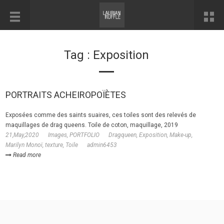
Tag : Exposition
PORTRAITS ACHEIROPOÏÈTES
Exposées comme des saints suaires, ces toiles sont des relevés de
maquillages de drag queens. Toile de coton, maquillage, 2019
21,May,2020
Images
,
PORTFOLIO
Dragqueen
,
Exposition
,
Make-up
,
Marilyn Monoï
,
texture
,
Toile
admin6453
Read more